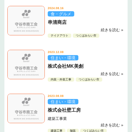
2024.08.16
食・グルメ
串清商店
続きを読む »
テイクアウト
つくばみらい市
2023.12.08
住まい・環境
株式会社MK美創
続きを読む »
内装・外装工事
つくばみらい市
2023.08.08
住まい・環境
株式会社壁工房
建築工事業
続きを読む »
建築工事
舗装
つくばみらい市