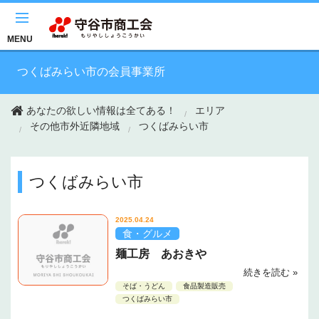
このページの本文へ移動
MENU
つくばみらい市の会員事業所
あなたの欲しい情報は全てある！
エリア
その他市外近隣地域
つくばみらい市
つくばみらい市
2025.04.24
食・グルメ
麺工房 あおきや
続きを読む »
そば・うどん
食品製造販売
つくばみらい市