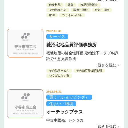
飲食料品
雑貨
食品製造販売
その他卸小売
医療・福祉
金融・保険
配達
つくばみらい市
2022.08.31
サービス
菱沼宅地品質評価事務所
宅地地盤の健全性評価 建物沈下トラブル訴
訟での意見書作成
続きを読む »
その他サービス
その他市外近隣地域
つくばみらい市
2022.08.31
買う（ショッピング）
住まい・環境
オーテックプラス
中古車販売、レンタカー
続きを読む »