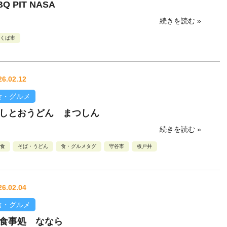
BQ PIT NASA
続きを読む »
くば市
26.02.12
食・グルメ
しとおうどん まつしん
続きを読む »
食
そば・うどん
食・グルメタグ
守谷市
板戸井
26.02.04
食・グルメ
食事処 ななら