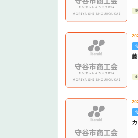
喫
20
藤
食
20
カ