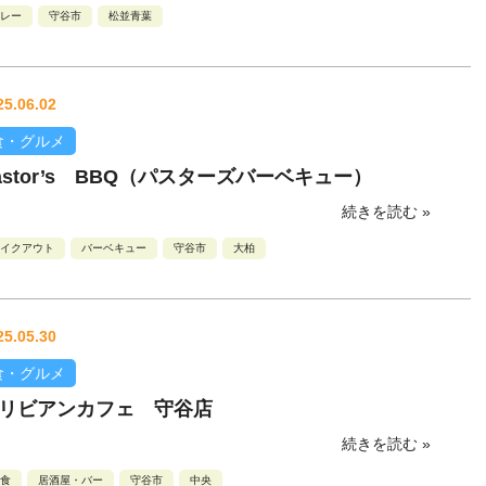
レー
守谷市
松並青葉
25.06.02
食・グルメ
astor’s BBQ（パスターズバーベキュー）
続きを読む »
イクアウト
バーベキュー
守谷市
大柏
25.05.30
食・グルメ
リビアンカフェ 守谷店
続きを読む »
食
居酒屋・バー
守谷市
中央