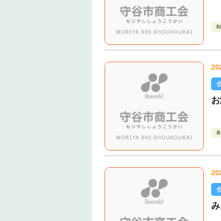
和
20
お
各
20
み