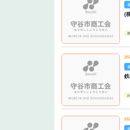
(
居
20
鉄
お
20