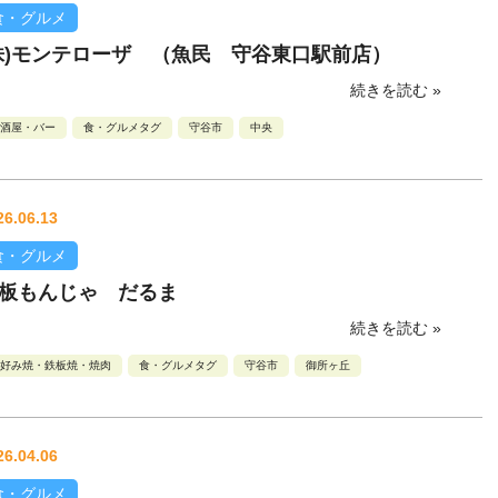
食・グルメ
株)モンテローザ （魚民 守谷東口駅前店）
続きを読む »
酒屋・バー
食・グルメタグ
守谷市
中央
26.06.13
食・グルメ
板もんじゃ だるま
続きを読む »
好み焼・鉄板焼・焼肉
食・グルメタグ
守谷市
御所ヶ丘
26.04.06
食・グルメ