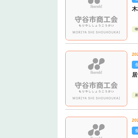
木
喫
20
居
居
20