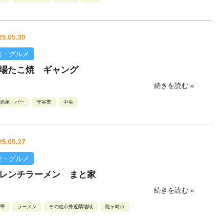
25.05.30
食・グルメ
場たこ焼 ギャング
続きを読む »
酒屋・バー
守谷市
中央
25.05.27
食・グルメ
レンチラーメン まと家
続きを読む »
華
ラーメン
その他市外近隣地域
龍ヶ崎市