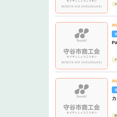
カ
20
P
テ
20
カ
和