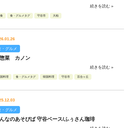
続きを読む »
食
食・グルメタグ
守谷市
大柏
26.01.26
食・グルメ
惣菜 カノン
続きを読む »
国料理
食・グルメタグ
韓国料理
守谷市
百合ヶ丘
25.12.03
食・グルメ
んなのあそびば 守谷ベース/ふぅさん珈琲