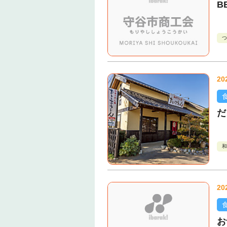
B
つ
20
だ
和
20
お