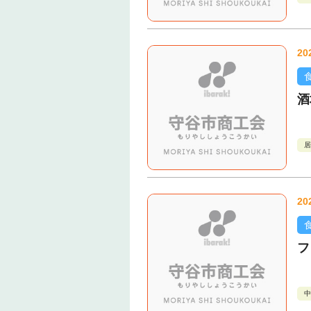
20
酒
居
20
フ
中