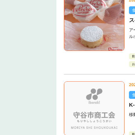
20
ス
ア
ル
飲
お
20
K-
移
飲