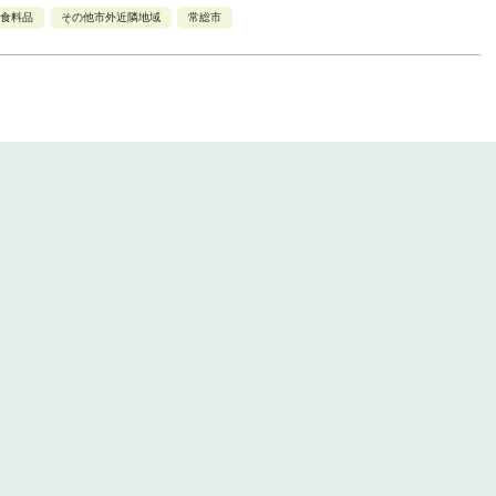
食料品
その他市外近隣地域
常総市