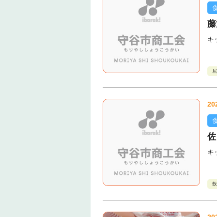
藤
キ
居
20
佐
キ
飲