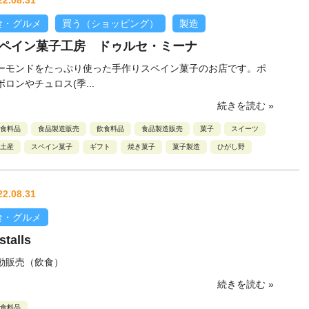
22.08.31
食・グルメ
買う（ショッピング）
製造
ペイン菓子工房 ドゥルセ・ミーナ
ーモンドをたっぷり使った手作りスペイン菓子のお店です。ポ
ボロンやチュロス(季...
続きを読む »
食料品
食品製造販売
飲食料品
食品製造販売
菓子
スイーツ
土産
スペイン菓子
ギフト
焼き菓子
菓子製造
ひがし野
22.08.31
食・グルメ
stalls
動販売（飲食）
続きを読む »
食料品