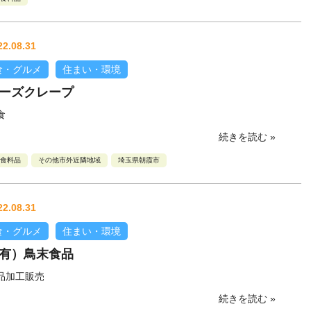
22.08.31
食・グルメ
住まい・環境
ーズクレープ
食
続きを読む »
食料品
その他市外近隣地域
埼玉県朝霞市
22.08.31
食・グルメ
住まい・環境
有）鳥末食品
品加工販売
続きを読む »