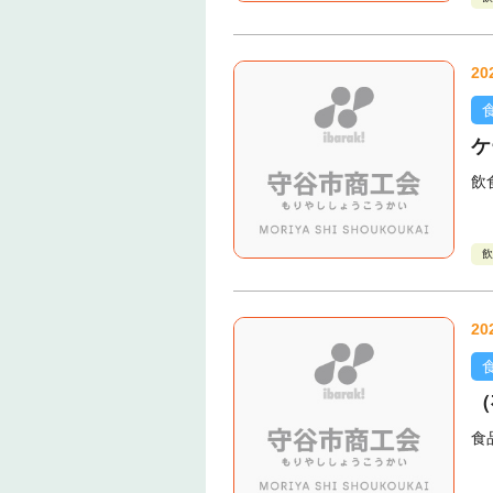
20
ケ
飲
飲
20
（
食