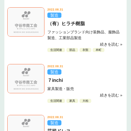
2022.08.31
製造
（有）ヒラチ樹脂
ファッションブランド向け装飾品、服飾品
製造、工業部品製造
続きを読む »
生活関連
部品
衣類
本町
2022.08.31
製造
７inchi
家具製造・販売
続きを読む »
生活関連
家具
大柏
2022.08.31
製造