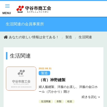
このページの本文へ移動
MENU
生活関連の会員事業所
あなたの欲しい情報は全てある！
製造
生活関連
生活関連
2022.08.31
製造
（有）神野縫製
婦人服縫製、洋服のお直し、洋服の金口ホ
ール（穴かかり）開け
続きを読む »
生活関連
衣類
松並