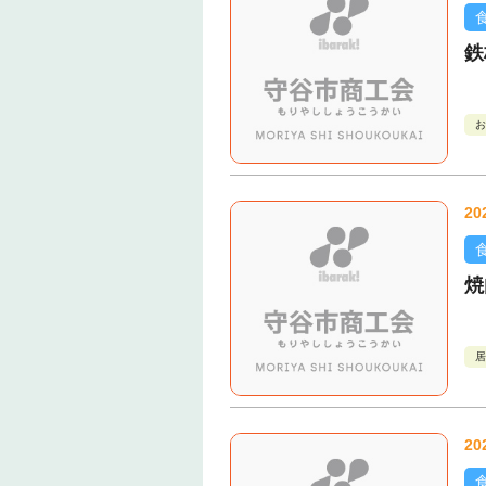
鉄
お
20
焼
居
20