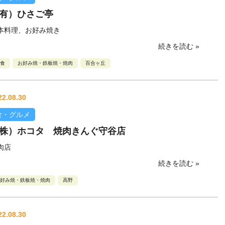
有）ひさご亭
本料理、お好み焼き
続きを読む »
食
お好み焼・鉄板焼・焼肉
百合ヶ丘
22.08.30
食・グルメ
株）ホコタ 焼肉きんぐ守谷店
肉店
続きを読む »
好み焼・鉄板焼・焼肉
高野
22.08.30