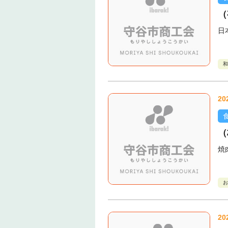
（
日
和
20
（
焼
お
20