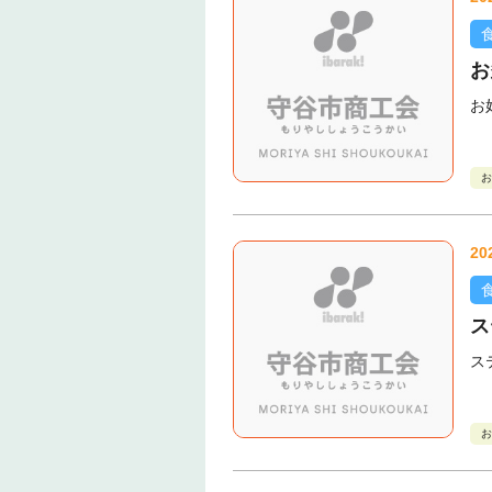
お
お
お
20
ス
ス
お