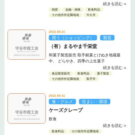
続きを読む »
雑貨
金融・保険
飲食料品
その他市外近隣地域
牛久市
2022.08.31
買う（ショッピング）
製造
（有）まるやま千栄堂
和菓子製造販売 取手銘菓とげぬき地蔵最
中、 どらやき、四季の上生菓子
続きを読む »
食品製造販売
飲食料品
菓子製造
その他市外近隣地域
取手市
2022.08.31
食・グルメ
住まい・環境
ケーズクレープ
飲食
続きを読む »
飲食料品
その他市外近隣地域