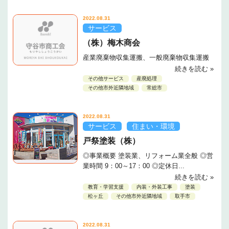
2022.08.31
サービス
（株）梅木商会
産業廃棄物収集運搬、一般廃棄物収集運搬
続きを読む »
その他サービス
産廃処理
その他市外近隣地域
常総市
2022.08.31
サービス
住まい・環境
戸祭塗装（株）
◎事業概要 塗装業、リフォーム業全般 ◎営
業時間 9：00～17：00 ◎定休日...
続きを読む »
教育・学習支援
内装・外装工事
塗装
松ヶ丘
その他市外近隣地域
取手市
2022.08.31