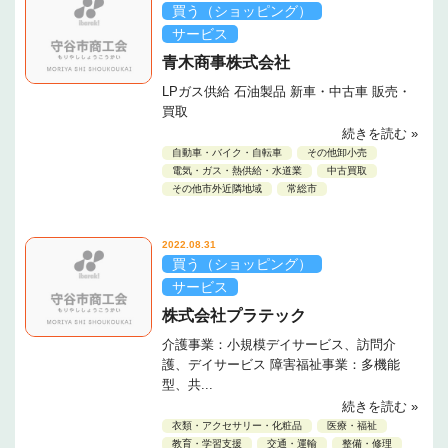
買う（ショッピング）
サービス
青木商事株式会社
LPガス供給 石油製品 新車・中古車 販売・
買取
続きを読む »
自動車・バイク・自転車
その他卸小売
電気・ガス・熱供給・水道業
中古買取
その他市外近隣地域
常総市
2022.08.31
買う（ショッピング）
サービス
株式会社プラテック
介護事業：小規模デイサービス、訪問介
護、デイサービス 障害福祉事業：多機能
型、共...
続きを読む »
衣類・アクセサリー・化粧品
医療・福祉
教育・学習支援
交通・運輸
整備・修理