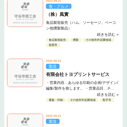
2022.08.31
食・グルメ
（株）風實
食品製造販売（ハム、ソーセージ、ベーコ
ン他燻製製品）
続きを読む »
食品製造販売
燻製
その他市外近隣地域
筑西市
2022.08.31
製造
有限会社トヨプリントサービス
・営業内容…あらゆる印刷の企画/デザイン/
編集/製作を致します。 ・営業品目…チ...
続きを読む »
看板・印刷
その他市外近隣地域
取手市
2022.08.31
製造