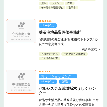
介護
タクシー
衣類
その他市外近隣地域
取手市
2022.08.31
サービス
菱沼宅地品質評価事務所
宅地地盤の健全性評価 建物沈下トラブル訴
訟での意見書作成
続きを読む »
その他サービス
その他市外近隣地域
つくばみらい市
2022.08.31
買う（ショッピング）
サービス
製造
パルシステム茨城栃木うしくセン
ター
食品や生活用品の受発注及び供給事業 生命
共済や火災共済及び保険などの保障事業