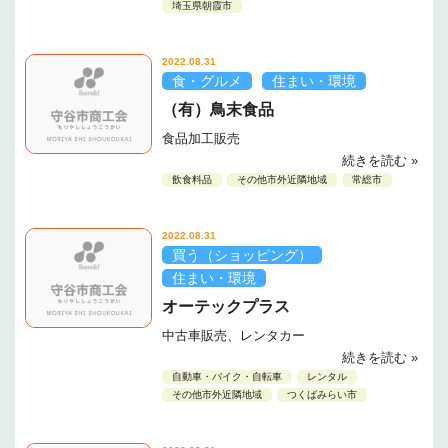
埼玉県朝霞市
2022.08.31
食・グルメ
住まい・環境
（有）鳥末食品
食品加工販売
続きを読む »
飲食料品
その他市外近隣地域
常総市
2022.08.31
買う（ショッピング）
住まい・環境
オーテックプラス
中古車販売、レンタカー
続きを読む »
自動車・バイク・自転車
レンタル
その他市外近隣地域
つくばみらい市