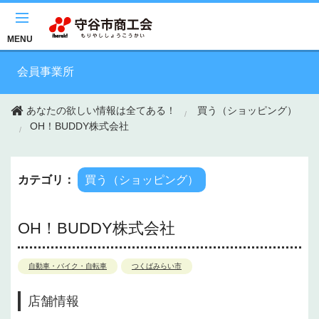
このページの本文へ移動
MENU
会員事業所
あなたの欲しい情報は全てある！
買う（ショッピング）
OH！BUDDY株式会社
カテゴリ：
買う（ショッピング）
OH！BUDDY株式会社
自動車・バイク・自転車
つくばみらい市
店舗情報