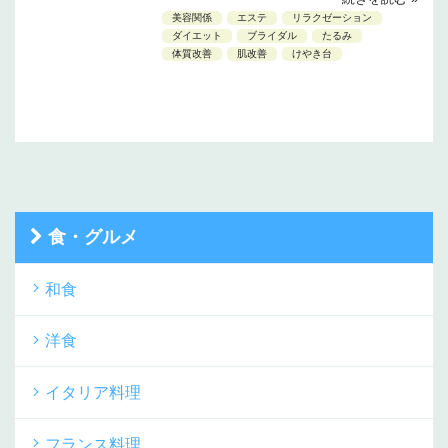
美容関係
エステ
リラクゼーション
ダイエット
ブライダル
たるみ
体質改善
肌改善
けやき台
食・グルメ
和食
洋食
イタリア料理
フランス料理