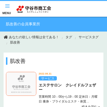
このページの本文へ移動
MENU
肌改善の会員事業所
あなたの欲しい情報は全てある！
タグ
サービスタグ
肌改善
肌改善
2022.08.31
サービス
エステサロン クレイドルフェザ
ー
営業時間 10：00から19：00 定休日：月曜
日 痩身・ブライダルエステ・体質...
続きを読む »