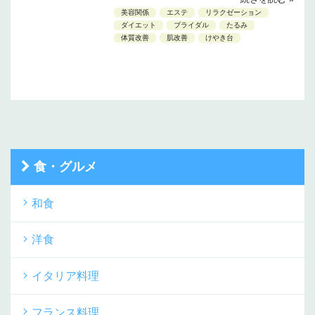
美容関係
エステ
リラクゼーション
ダイエット
ブライダル
たるみ
体質改善
肌改善
けやき台
食・グルメ
和食
洋食
イタリア料理
フランス料理