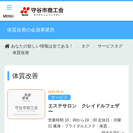
このページの本文へ移動
MENU
体質改善の会員事業所
あなたの欲しい情報は全てある！
タグ
サービスタグ
体質改善
体質改善
2022.08.31
サービス
エステサロン クレイドルフェザ
ー
営業時間 10：00から19：00 定休日：月曜
日 痩身・ブライダルエステ・体質...
続きを読む »