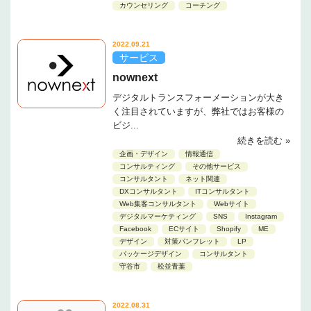
カウンセリング
コーチング
2022.09.21
サービス
nownext
デジタルトランスフォーメーションが大き
く注目されていますが、弊社ではお客様の
ビジ...
続きを読む »
企画・デザイン
情報通信
コンサルティング
その他サービス
コンサルタント
ネット関連
DXコンサルタント
ITコンサルタント
Web集客コンサルタント
Webサイト
デジタルマーケティング
SNS
Instagram
Facebook
ECサイト
Shopify
ME
デザイン
対策パンフレット
LP
パッケージデザイン
コンサルタント
守谷市
松並青葉
2022.08.31