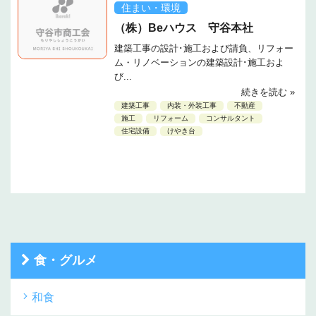
住まい・環境
（株）Beハウス 守谷本社
建築工事の設計･施工および請負、リフォー
ム・リノベーションの建築設計･施工およ
び...
続きを読む »
建築工事
内装・外装工事
不動産
施工
リフォーム
コンサルタント
住宅設備
けやき台
食・グルメ
和食