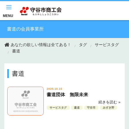
このページの本文へ移動
MENU
書道の会員事業所
あなたの欲しい情報は全てある！
タグ
サービスタグ
書道
書道
2025.10.15
書道団体 無限未来
続きを読む »
サービスタグ
書道
守谷市
みずき野