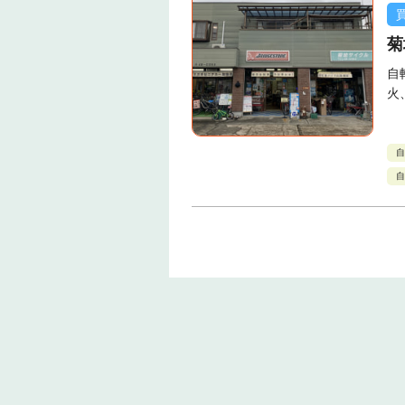
菊
自
火
自
自