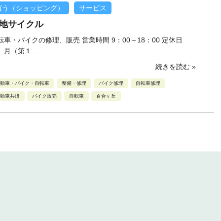
買う（ショッピング）
サービス
地サイクル
転車・バイクの修理、販売 営業時間 9：00～18：00 定休日
、月（第１...
続きを読む »
動車・バイク・自転車
整備・修理
バイク修理
自転車修理
動車共済
バイク販売
自転車
百合ヶ丘