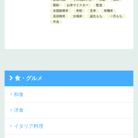
製粉
お米マイスター
配達
全国銘柄米
米粉
玄米
有機米
店頭精米
分搗米
誕生もち
一升もち
中央
食・グルメ
和食
洋食
イタリア料理