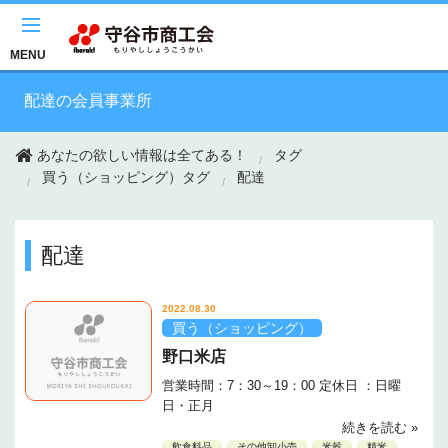
このページの本文へ移動
MENU
配達の会員事業所
あなたの欲しい情報は全てある！
タグ
買う（ショッピング）タグ
配達
配達
2022.08.30
買う（ショッピング）
野口米店
営業時間：7：30～19：00 定休日 ：日曜
日・正月
続きを読む »
飲食料品
その他卸小売
米穀
精米