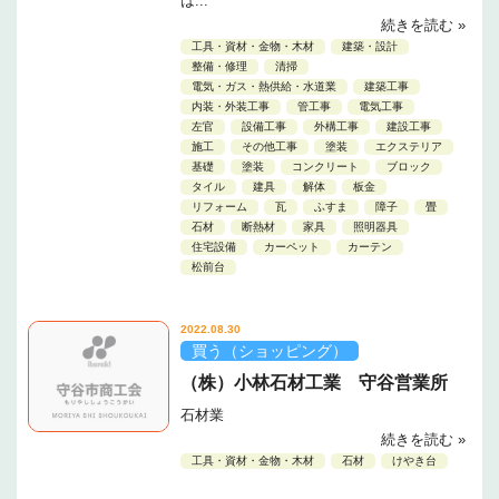
は...
続きを読む »
工具・資材・金物・木材
建築・設計
整備・修理
清掃
電気・ガス・熱供給・水道業
建築工事
内装・外装工事
管工事
電気工事
左官
設備工事
外構工事
建設工事
施工
その他工事
塗装
エクステリア
基礎
塗装
コンクリート
ブロック
タイル
建具
解体
板金
リフォーム
瓦
ふすま
障子
畳
石材
断熱材
家具
照明器具
住宅設備
カーペット
カーテン
松前台
2022.08.30
買う（ショッピング）
（株）小林石材工業 守谷営業所
石材業
続きを読む »
工具・資材・金物・木材
石材
けやき台