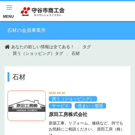
このページの本文へ移動
MENU
石材の会員事業所
あなたの欲しい情報は全てある！
タグ
買う（ショッピング）タグ
石材
石材
2022.08.30
買う（ショッピング）
サービス
住まい・環境
原田工房株式会社
新築工事、リフォーム、修繕など、何でも
お気軽にご相談ください。 原田工房（株）