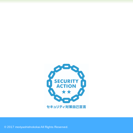
© 2017 moriyashishokokai All Rights Reserved.