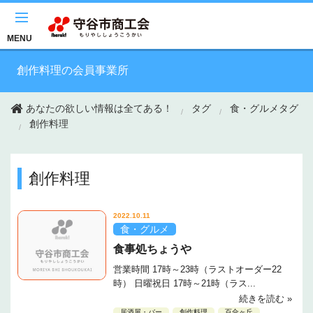
このページの本文へ移動
MENU
創作料理の会員事業所
あなたの欲しい情報は全てある！
タグ
食・グルメタグ
創作料理
創作料理
2022.10.11
食・グルメ
食事処ちょうや
営業時間 17時～23時（ラストオーダー22
時） 日曜祝日 17時～21時（ラス...
続きを読む »
居酒屋・バー
創作料理
百合ヶ丘