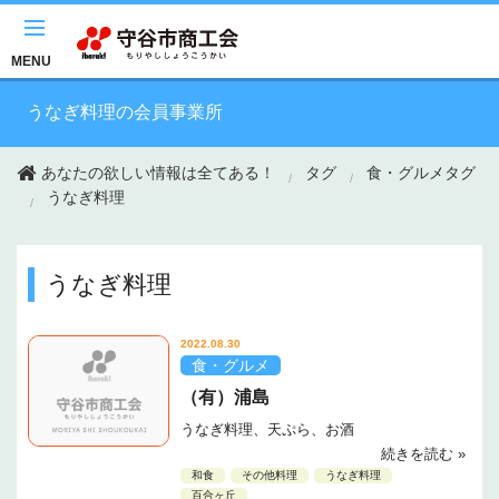
このページの本文へ移動
MENU
うなぎ料理の会員事業所
あなたの欲しい情報は全てある！
タグ
食・グルメタグ
うなぎ料理
うなぎ料理
2022.08.30
食・グルメ
（有）浦島
うなぎ料理、天ぷら、お酒
続きを読む »
和食
その他料理
うなぎ料理
百合ヶ丘