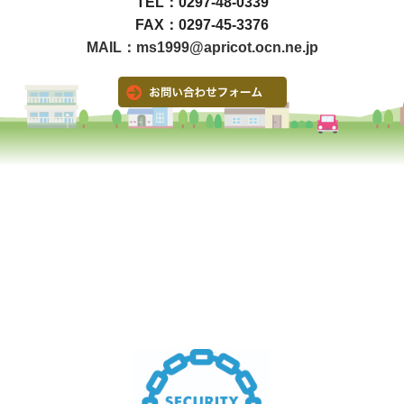
TEL：0297-48-0339
FAX：0297-45-3376
MAIL：ms1999@apricot.ocn.ne.jp