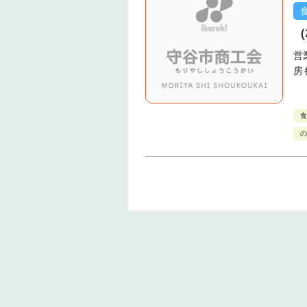
（
営
房
食
の