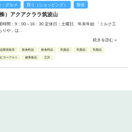
食・グルメ
買う（ショッピング）
製造
株）アクアクララ筑波山
業時間：9：00～16：30 定休日：土曜日、年末年始 「ミルク工
もりや」は...
続きを読む »
品製造販売
飲食料品
飲食料品
乳製品
乳製品
乳製品
むヨーグルト
健康食品
立沢