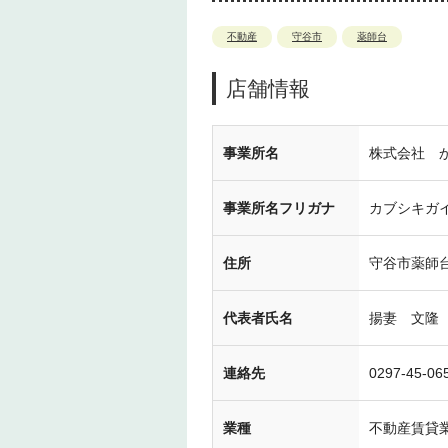
不動産
守谷市
薬師台
店舗情報
事業所名
株式会社 
事業所名フリガナ
カブシキガ
住所
守谷市薬師台1
代表者氏名
揚妻 文隆
連絡先
0297-45-06
業種
不動産賃貸