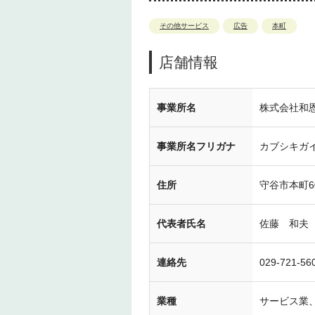
その他サービス
広告
本町
店舗情報
事業所名
株式会社和
事業所名フリガナ
カブシキガ
住所
守谷市本町6
代表者氏名
佐藤 和夫
連絡先
029-721-56
業種
サービス業