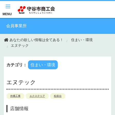
このページの本文へ移動
MENU
会員事業所
あなたの欲しい情報は全てある！
住まい・環境
エヌテック
カテゴリ：
住まい・環境
エヌテック
外構工事
エクステリア
松前台
店舗情報