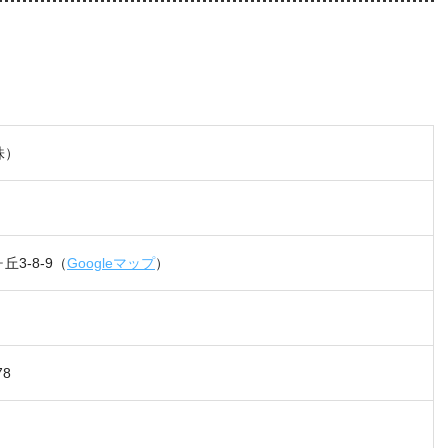
株）
3-8-9（
Googleマップ
）
78