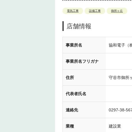
電気工事
設備工事
御所ヶ丘
店舗情報
事業所名
協和電子（
事業所名フリガナ
住所
守谷市御所ヶ丘
代表者氏名
連絡先
0297-38-56
業種
建設業