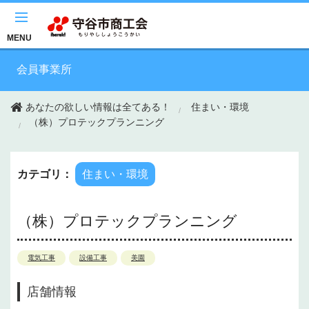
このページの本文へ移動
MENU
会員事業所
あなたの欲しい情報は全てある！
住まい・環境
（株）プロテックプランニング
カテゴリ：
住まい・環境
（株）プロテックプランニング
電気工事
設備工事
美園
店舗情報