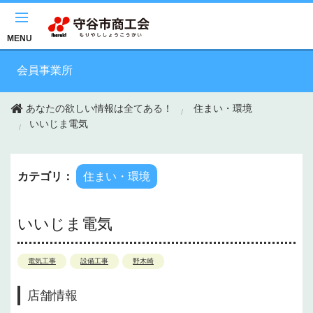
このページの本文へ移動
MENU
会員事業所
あなたの欲しい情報は全てある！
住まい・環境
いいじま電気
カテゴリ：
住まい・環境
いいじま電気
電気工事
設備工事
野木崎
店舗情報