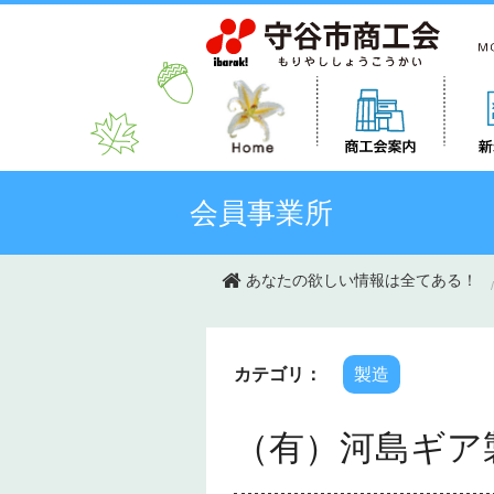
このページの本文へ移動
会員事業所
あなたの欲しい情報は全てある！
カテゴリ：
製造
（有）河島ギア