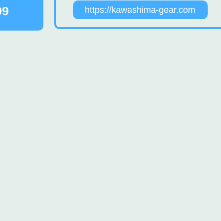
99
https://kawashima-gear.com