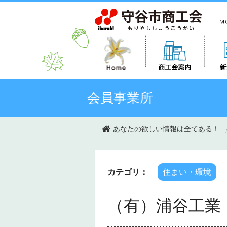
このページの本文へ移動
会員事業所
あなたの欲しい情報は全てある！
カテゴリ：
住まい・環境
（有）浦谷工業