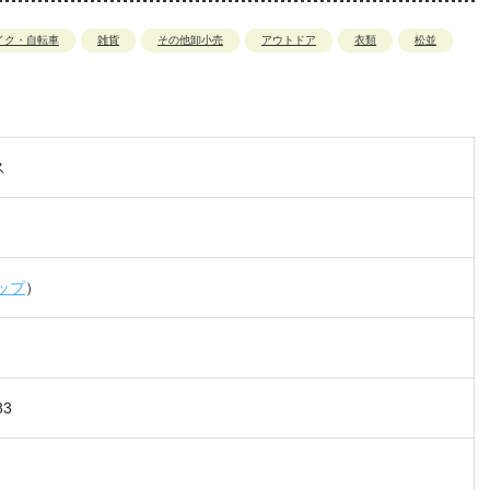
イク・自転車
雑貨
その他卸小売
アウトドア
衣類
松並
ス
マップ
）
83