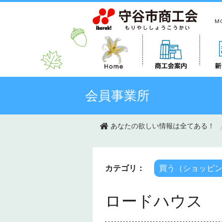
このページの本文へ移動
会員事業所
あなたの欲しい情報は全てある！
カテゴリ：
買う（ショッピ
ロードハウス