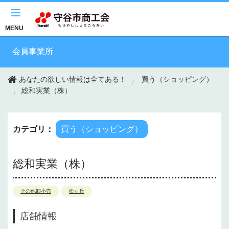
このページの本文へ移動
MENU
会員事業所
あなたの欲しい情報は全てある！
買う（ショッピング）
総和実業（株）
カテゴリ：
買う（ショッピング）
総和実業（株）
その他卸小売
松ヶ丘
店舗情報