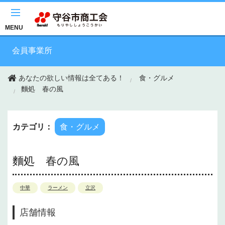
このページの本文へ移動
MENU
会員事業所
あなたの欲しい情報は全てある！
食・グルメ
麵処 春の風
カテゴリ：
食・グルメ
麵処 春の風
中華
ラーメン
立沢
店舗情報