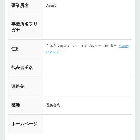
事業所名
Assist.
事業所名フリ
ガナ
守谷市松前台3-16-1 メイプルタウン101号室（
Goog
住所
leマップ
）
代表者氏名
連絡先
業種
理美容業
ホームページ