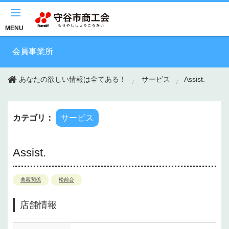
このページの本文へ移動
MENU
会員事業所
あなたの欲しい情報は全てある！
サービス
Assist.
カテゴリ：
サービス
Assist.
美容関係
松前台
店舗情報