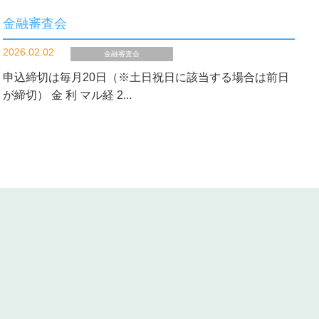
金融審査会
2026.02.02
金融審査会
申込締切は毎月20日（※土日祝日に該当する場合は前日
が締切） 金 利 マル経 2...