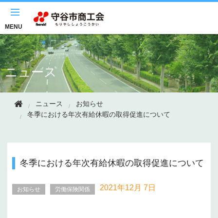
このページの本文へ移動
MENU
ニュース
ニュース
お知らせ
冬季における年次有給休暇の取得促進について
冬季における年次有給休暇の取得促進について
2021年
12月 7日
お知らせ
労働保険関係