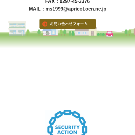
FAX：0297-45-3376
MAIL：ms1999@apricot.ocn.ne.jp