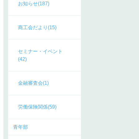
お知らせ(187)
商工会だより(15)
セミナー・イベント
(42)
金融審査会(1)
労働保険関係(59)
青年部