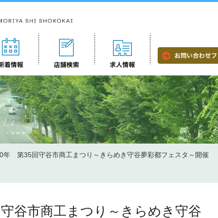
30年 第35回守谷市商工まつり～きらめき守谷夢彩都フェスタ～開催
5回守谷市商工まつり～きらめき守谷