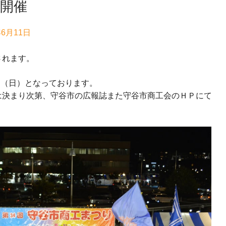
開催
年
6月11日
されます。
0日（日）となっております。
は決まり次第、守谷市の広報誌また守谷市商工会のＨＰにて