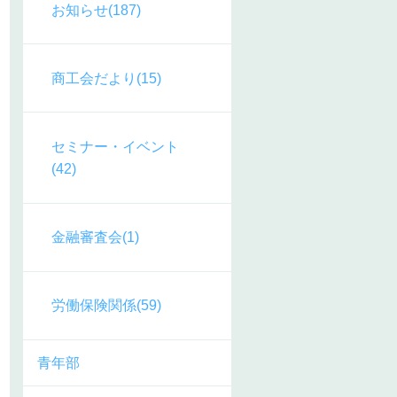
お知らせ(187)
商工会だより(15)
セミナー・イベント
(42)
金融審査会(1)
労働保険関係(59)
青年部